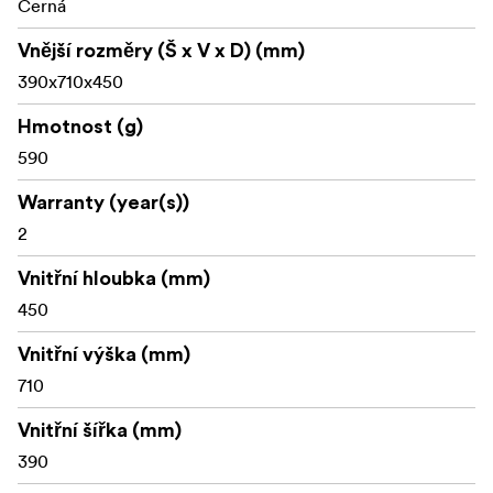
Černá
Vnější rozměry (Š x V x D) (mm)
390x710x450
Hmotnost (g)
590
Warranty (year(s))
2
Vnitřní hloubka (mm)
450
Vnitřní výška (mm)
710
Vnitřní šířka (mm)
390