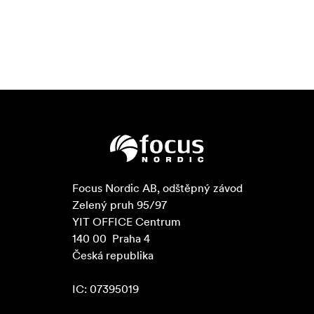
Focus Nordic AB, odštěpný závod

Zelený pruh 95/97

YIT OFFICE Centrum

140 00  Praha 4

Česká republika

IC: 07395019