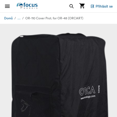
Přihlásit se
...
Domů
OR-110 Cover Prot. for OR-48 (ORCART)